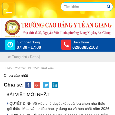
Giờ hoạt động
Điện thoại
07:30 - 17:00
02963852103
Trang chủ
›
Đơn vị
14:23 25/02/2019
| 2526 lượt xem
Chưa cập nhật
Chia sẻ:
BÀI VIẾT MỚI NHẤT
QUYẾT ĐỊNH Về việc phê duyệt kết quả lựa chọn nhà thầu
gói thầu: Mua vật tư tiêu hao, y dụng cụ và hóa chất năm 2026
QUYẾT ĐỊNH Về việc phê duyệt kế hoạch lựa chọn nhà thầu