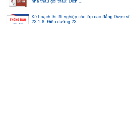
Kế hoạch thi tốt nghiệp các lớp cao đẳng Dược sĩ
23.1-8, Điều dưỡng 23...
Quyết định phê duyệt kết quả lựa chọn nhà thầu Gói thầu: May
lễ phục ...
Thông báo niêm yết giá bán tài sản thanh lý
Quyết định phê duyệt kế hoạch lựa chọn nhà thầu gói thầu:
May lễ phục ...
QUYẾT ĐỊNH VỀ VIỆC PHÊ DUYỆT KẾ HOẠCH LỰA CHỌN
NHÀ THẦU DỰ TOÁN: MUA S...
QUYẾT ĐỊNH Về việc phê duyệt kết quả lựa chọn nhà thầu Gó
thầu: Thuê t...
QUYẾT ĐỊNH Về việc phê duyệt kết quả lựa chọn nhà thầu gói