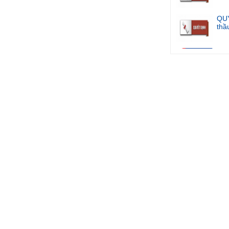
QUY
thầu
Kế 
Điề
Quyết định phê 
phục ...
Thông báo niêm y
Quyết định phê 
phục ...
QUYẾT ĐỊNH V
THẦU DỰ TOÁN:
QUYẾT ĐỊNH Về v
Thuê t...