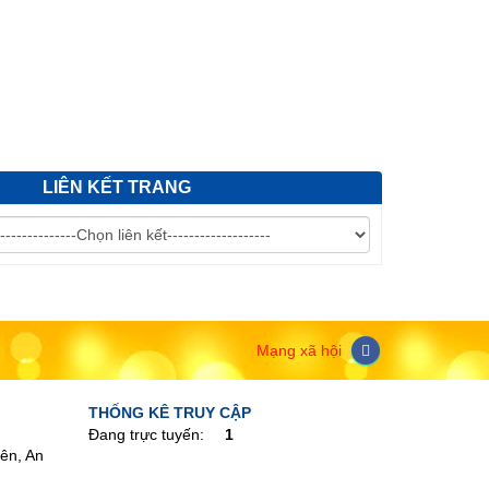
iệc phê duyệt kết quả lựa chọn nhà thầu gói
LIÊN KẾT TRANG
Mạng xã hội
THỐNG KÊ TRUY CẬP
Đang trực tuyến:
1
ên, An