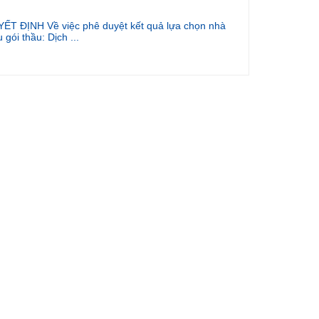
ẾT ĐỊNH Về việc phê duyệt kết quả lựa chọn nhà
 gói thầu: Dịch ...
hoạch thi tốt nghiệp các lớp cao đẳng Dược sĩ 23.1-8,
u dưỡng 23...
duyệt kết quả lựa chọn nhà thầu Gói thầu: May lễ
ết giá bán tài sản thanh lý
duyệt kế hoạch lựa chọn nhà thầu gói thầu: May lễ
Ề VIỆC PHÊ DUYỆT KẾ HOẠCH LỰA CHỌN NHÀ
 MUA S...
iệc phê duyệt kết quả lựa chọn nhà thầu Gó thầu: