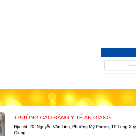
QUYẾT ĐỊNH Về v
thầu: Mua v...
TRƯỜNG CAO ĐẲNG Y TẾ AN GIANG
Địa chỉ: 20, Nguyễn Văn Linh, Phường Mỹ Phước, TP Long Xuy
Giang