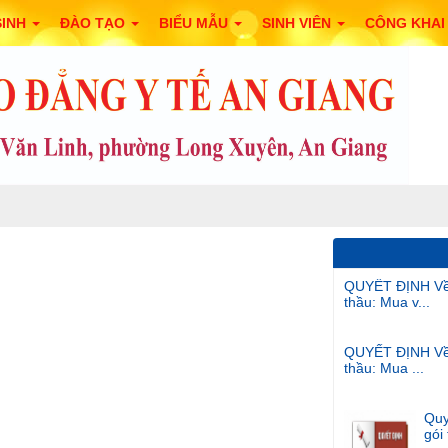
SINH
ĐÀO TẠO
BIỂU MẪU
SINH VIÊN
CÔNG KHA
QUYẾT ĐỊNH Về v
thầu: Mua v...
QUYẾT ĐỊNH Về v
thầu: Mua ...
Quy
gói