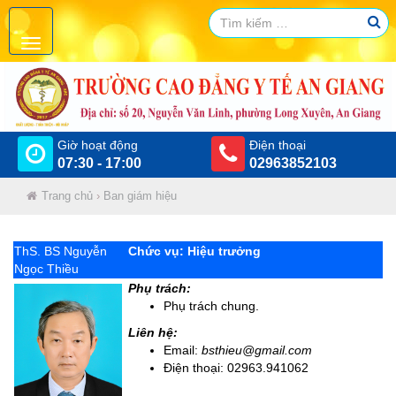
Giờ hoạt động
Điện thoại
07:30 - 17:00
02963852103
Trang chủ
›
Ban giám hiệu
ThS. BS Nguyễn
Chức vụ: Hiệu trưởng
Ngọc Thiều
Phụ trách:
Phụ trách chung.
Liên hệ:
Email:
bsthieu@gmail.com
Điện thoại: 02963.941062