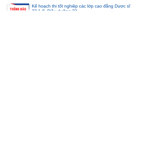
Kế hoạch thi tốt nghiệp các lớp cao đẳng Dược sĩ
23.1-8, Điều dưỡng 23...
Quyết định phê duyệt kết quả lựa chọn nhà thầu Gói thầu: May
lễ phục ...
Thông báo niêm yết giá bán tài sản thanh lý
Quyết định phê duyệt kế hoạch lựa chọn nhà thầu gói thầu:
May lễ phục ...
QUYẾT ĐỊNH VỀ VIỆC PHÊ DUYỆT KẾ HOẠCH LỰA CHỌN
NHÀ THẦU DỰ TOÁN: MUA S...
QUYẾT ĐỊNH Về việc phê duyệt kết quả lựa chọn nhà thầu Gó
thầu: Thuê t...
QUYẾT ĐỊNH Về việc phê duyệt kết quả lựa chọn nhà thầu gói
thầu: Mua v...