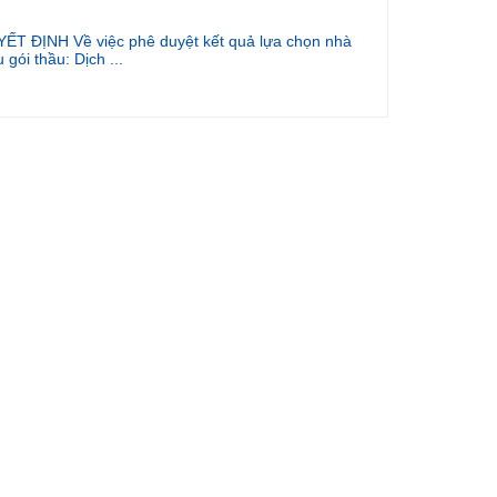
ẾT ĐỊNH Về việc phê duyệt kết quả lựa chọn nhà
 gói thầu: Dịch ...
hoạch thi tốt nghiệp các lớp cao đẳng Dược sĩ 23.1-8,
u dưỡng 23...
duyệt kết quả lựa chọn nhà thầu Gói thầu: May lễ
ết giá bán tài sản thanh lý
duyệt kế hoạch lựa chọn nhà thầu gói thầu: May lễ
Ề VIỆC PHÊ DUYỆT KẾ HOẠCH LỰA CHỌN NHÀ
 MUA S...
iệc phê duyệt kết quả lựa chọn nhà thầu Gó thầu: