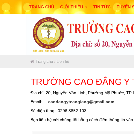
TRANG CHỦ
GIỚI THIỆU
TIN TỨC
TUYỂN 
Trang chủ
›
Liên hệ
TRƯỜNG CAO ĐẲNG Y T
Địa chỉ: 20, Nguyễn Văn Linh, Phường Mỹ Phước, TP 
Email: :
caodangyteangiang@gmail.com
Số điện thoại: 0296 3852 103
Bạn liên hệ với chúng tôi bằng cách điền thông tin và