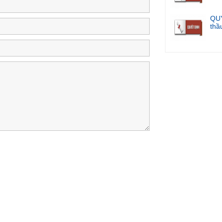
QUY
thầu
Kế 
Điề
Quyết định phê 
phục ...
Thông báo niêm y
Quyết định phê 
phục ...
QUYẾT ĐỊNH V
THẦU DỰ TOÁN:
QUYẾT ĐỊNH Về v