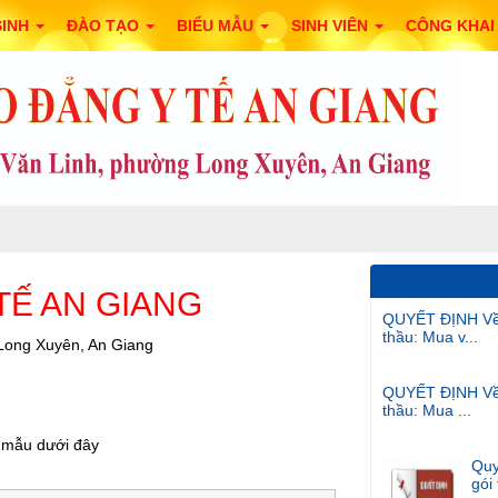
SINH
ĐÀO TẠO
BIỂU MẪU
SINH VIÊN
CÔNG KHA
Ế AN GIANG
QUYẾT ĐỊNH Về v
thầu: Mua v...
Long Xuyên, An Giang
QUYẾT ĐỊNH Về v
thầu: Mua ...
o mẫu dưới đây
Quy
gói