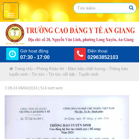
Giờ hoạt động
Điện thoại
07:30 - 17:00
02963852103
Trang chủ
›
Phòng Khảo thí - Đảm bảo chất lượng
›
Thông báo
tuyển sinh
›
Tin tức
›
Tin tức nổi bật
›
Tuyển sinh
09:24 09/04/2024
| 514 lượt xem