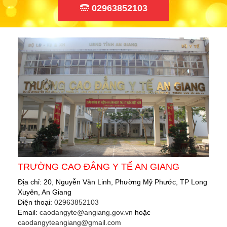
02963852103
TRƯỜNG CAO ĐẲNG Y TẾ AN GIANG
Địa chỉ: 20, Nguyễn Văn Linh, Phường Mỹ Phước, TP Long
Xuyên, An Giang
Điện thoại:
02963852103
Email:
caodangyte@angiang.gov.vn
hoặc
caodangyteangiang@gmail.com