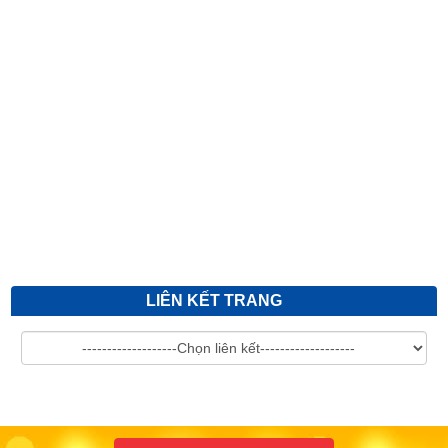
QUYẾT ĐỊNH VỀ VIỆC PHÊ DUYỆT KẾ HOẠCH LỰA CHỌN
NHÀ THẦU DỰ TOÁN: MUA S...
QUYẾT ĐỊNH Về việc phê duyệt kết quả lựa chọn nhà thầu Gó
thầu: Thuê t...
QUYẾT ĐỊNH Về việc phê duyệt kết quả lựa chọn nhà thầu gói
thầu: Mua v...
LIÊN KẾT TRANG