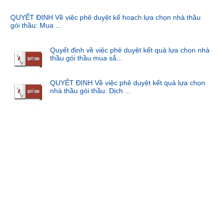
QUYẾT ĐỊNH Về việc phê duyệt kế hoạch lựa chọn nhà thầu
gói thầu: Mua ...
Quyết định về việc phê duyệt kết quả lựa chọn nhà
thầu gói thầu mua sắ...
QUYẾT ĐỊNH Về việc phê duyệt kết quả lựa chọn
nhà thầu gói thầu: Dịch ...
Kế hoạch thi tốt nghiệp các lớp cao đẳng Dược sĩ
23.1-8, Điều dưỡng 23...
Quyết định phê duyệt kết quả lựa chọn nhà thầu Gói thầu: May
lễ phục ...
Thông báo niêm yết giá bán tài sản thanh lý
Quyết định phê duyệt kế hoạch lựa chọn nhà thầu gói thầu:
May lễ phục ...