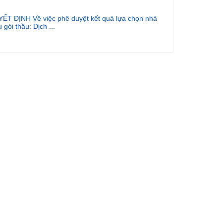
ẾT ĐỊNH Về việc phê duyệt kết quả lựa chọn nhà
 gói thầu: Dịch ...
hoạch thi tốt nghiệp các lớp cao đẳng Dược sĩ 23.1-8,
u dưỡng 23...
duyệt kết quả lựa chọn nhà thầu Gói thầu: May lễ
ết giá bán tài sản thanh lý
duyệt kế hoạch lựa chọn nhà thầu gói thầu: May lễ
Ề VIỆC PHÊ DUYỆT KẾ HOẠCH LỰA CHỌN NHÀ
 MUA S...
iệc phê duyệt kết quả lựa chọn nhà thầu Gó thầu: