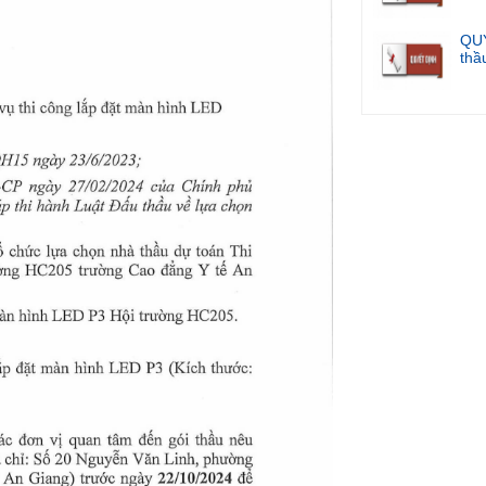
QUY
thầu
Kế 
Điề
Quyết định phê 
phục ...
Thông báo niêm y
Quyết định phê 
phục ...
QUYẾT ĐỊNH V
THẦU DỰ TOÁN:
QUYẾT ĐỊNH Về v
Thuê t...