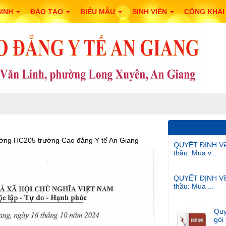
SINH
ĐÀO TẠO
BIỂU MẪU
SINH VIÊN
CÔNG KHA
QUYẾT ĐỊNH Về v
rường HC205 trường Cao đẳng Y tế An Giang
thầu: Mua v...
QUYẾT ĐỊNH Về v
thầu: Mua ...
Quy
gói