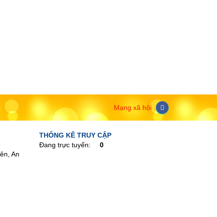
Mạng xã hội
THỐNG KÊ TRUY CẬP
Đang trực tuyến:
0
ên, An