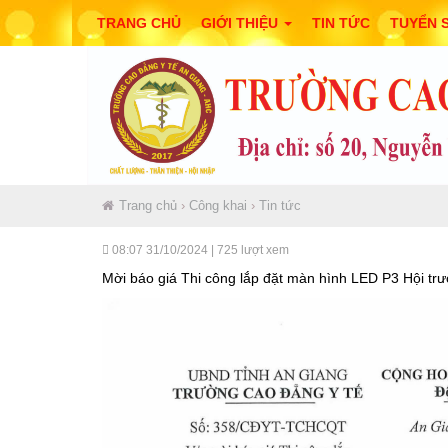
TRANG CHỦ
GIỚI THIỆU
TIN TỨC
TUYỂN 
Trang chủ
›
Công khai
›
Tin tức
08:07 31/10/2024
| 725 lượt xem
Mời báo giá Thi công lắp đặt màn hình LED P3 Hội t