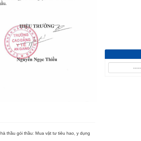
QUYẾT ĐỊNH Về v
thầu: Mua v...
 thầu gói thầu: Mua vật tư tiêu hao, y dụng